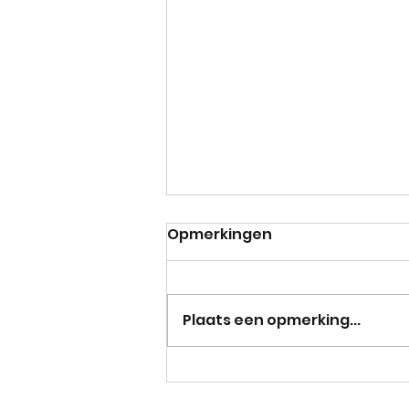
Opmerkingen
Plaats een opmerking...
Fijne vakantie!