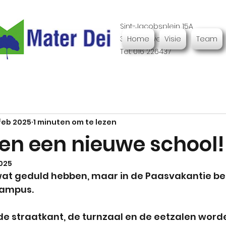
Sint-Jacobsplein 15A
3000 Leuven
Home
Visie
Team
Tel.: 016 226437
feb 2025
1 minuten om te lezen
gen een nieuwe school!
2025
t geduld hebben, maar in de Paasvakantie be
campus.
e straatkant, de turnzaal en de eetzalen word