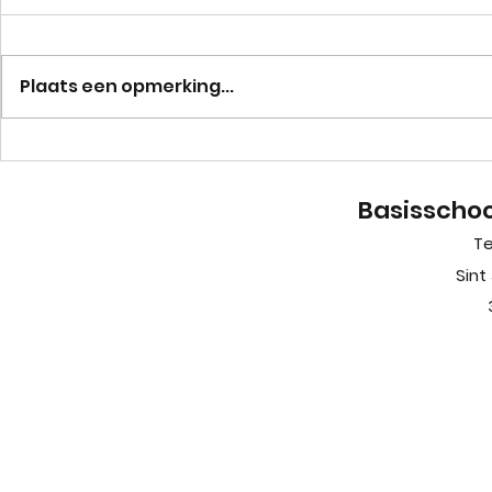
Juf Kristin
Plaats een opmerking...
Fijne vakantie!
Basisschoo
Te
Sint