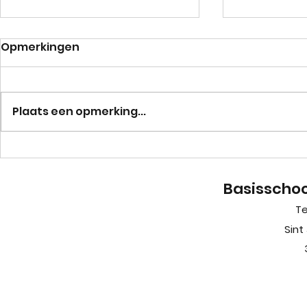
Opmerkingen
Juf Kristin
Plaats een opmerking...
Fijne vakantie!
Basisschoo
Te
Sint