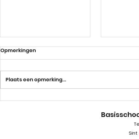
Opmerkingen
Juf Kristin
Plaats een opmerking...
Fijne vakantie!
Basisschoo
Te
Sint