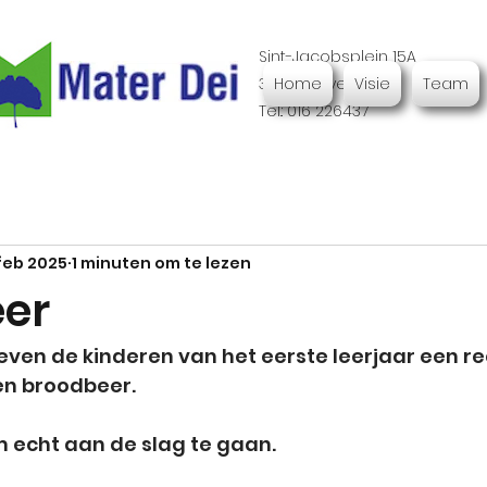
Sint-Jacobsplein 15A
3000 Leuven
Home
Visie
Team
Tel.: 016 226437
feb 2025
1 minuten om te lezen
er
ven de kinderen van het eerste leerjaar een re
n broodbeer. 
m echt aan de slag te gaan. 